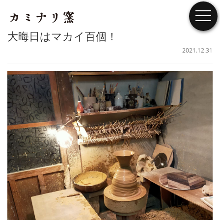
togg
大晦日はマカイ百個！
2021.12.31